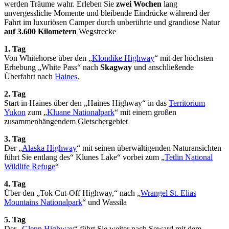
werden Träume wahr. Erleben Sie
zwei Wochen
lang
unvergessliche Momente und bleibende Eindrücke während der
Fahrt im luxuriösen Camper durch unberührte und grandiose Natur
auf 3.600 Kilometern
Wegstrecke
1. Tag
Von Whitehorse über den „
Klondike Highway
“ mit der höchsten
Erhebung „White Pass“ nach
Skagway
und anschließende
Überfahrt nach
Haines
.
2. Tag
Start in Haines über den „Haines Highway“ in das
Territorium
Yukon
zum „
Kluane Nationalpark
“ mit einem großen
zusammenhängendem Gletschergebiet
3. Tag
Der „
Alaska Highway
“ mit seinen überwältigenden Naturansichten
führt Sie entlang des“ Klunes Lake“ vorbei zum „
Tetlin National
Wildlife Refuge
“
4. Tag
Über den „Tok Cut-Off Highway,“ nach „
Wrangel St. Elias
Mountains Nationalpark
“ und Wassila
5. Tag
Der „
Glenn Highway
“ führt Sie weiter nach Seward mit dem