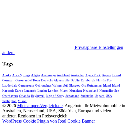
Privatsphäre-Einstellungen
ändern
Tags
Alaska
Alice Springs
Allgäu
Anchorage
Auckland
Australien
Ayers Rock
Bayern
Bristol
Cornwall
Coromandel Town
Deutsche Alpenstraße
Dublin
Edinburgh
Florida
Fort
Lauderdale
Gartenroute
Gebrauchtes Wohnmobil
Glasgow
Großbritannien
Irland
Island
Kapstadt
Karoo
Limerick
Lindau
London
Miami
München
Neuseeland
Neusiedler See
Oberbayern
Orlando
Reykjavik
Ring of Kerry
Schottland
Südafrika
Ungarn
USA
Wellington
Yukon
© 2026
Mietcamper-Vergleich.de
. Angebote für Mietwohnmobile in
Australien, Neuseeland, USA, Südafrika, Europa und vielen
anderen Regionen im Preisvergleich.
WordPress Cookie Plugin von Real Cookie Banner