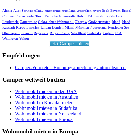
Alaska
Alice Springs
Allgäu
Anchorage
Auckland
Australien
Ayers Rock
Bayern
Bristol
Cornwall
Coromandel Town
Deutsche Alpenstraße
Dublin
Edinburgh
Florida
Fort
Lauderdale
Gartenroute
Gebrauchtes Wohnmobil
Glasgow
Großbritannien
Irland
Island
Kapstadt
Karoo
Limerick
Lindau
London
Miami
München
Neuseeland
Neusiedler See
Oberbayern
Orlando
Reykjavik
Ring of Kerry
Schottland
Südafrika
Ungarn
USA
Wellington
Yukon
Jetzt Camper mieten
Empfehlungen
Camper-Vermieter: Buchungsabrechnung automatisieren
Camper weltweit buchen
Wohnmobil mieten in den USA
Wohnmobil mieten in Australien
Wohnmobil in Kanada mieten
Wohnmobil mieten in Südafrika
Wohnmobil mieten in Neuseeland
Wohnmobil mieten in Europa
Wohnmobil mieten in Europa