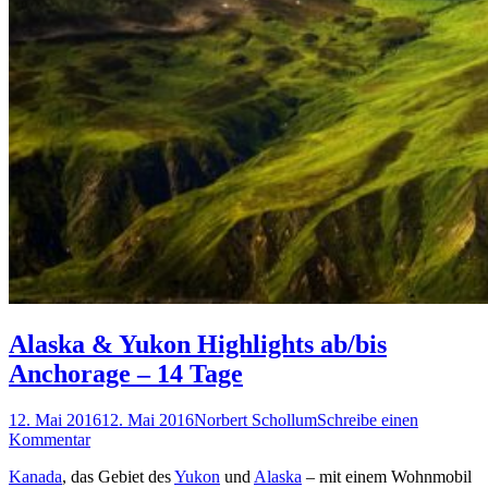
Alaska & Yukon Highlights ab/bis
Anchorage – 14 Tage
12. Mai 2016
12. Mai 2016
Norbert Schollum
Schreibe einen
Kommentar
Kanada
, das Gebiet des
Yukon
und
Alaska
– mit einem Wohnmobil