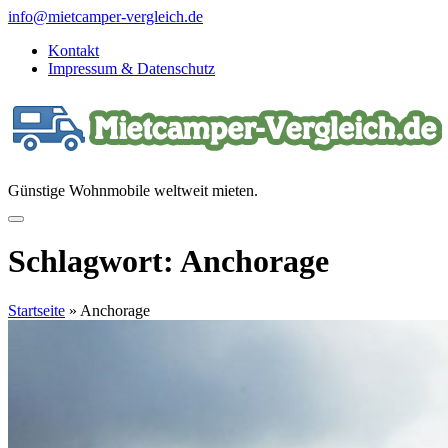
Direkt
info@mietcamper-vergleich.de
zum
Kontakt
Inhalt
Impressum & Datenschutz
Günstige Wohnmobile weltweit mieten.
Schlagwort:
Anchorage
Startseite
»
Anchorage