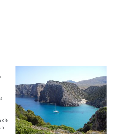
m
as
n
h die
 un