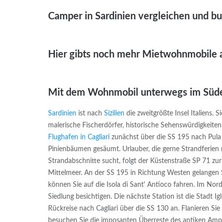
Camper in Sardinien vergleichen und b
Hier gibts noch mehr Mietwohnmobile a
Mit dem Wohnmobil unterwegs im Süde
Sardinien
ist nach
Sizilien
die zweitgrößte Insel Italiens. 
malerische Fischerdörfer, historische Sehenswürdigkeiten
Flughafen in Cagliari
zunächst über die SS 195 nach Pula 
Pinienbäumen gesäumt. Urlauber, die gerne Strandferien 
Strandabschnitte sucht, folgt der Küstenstraße SP 71 zu
Mittelmeer. An der SS 195 in Richtung Westen gelangen 
können Sie auf die Isola di Sant' Antioco fahren. Im No
Siedlung besichtigen. Die nächste Station ist die Stadt Ig
Rückreise nach Cagliari über die SS 130 an. Flanieren Si
besuchen Sie die imposanten Überreste des antiken Amph