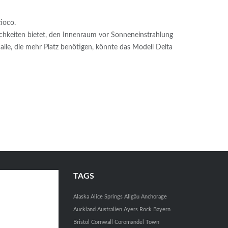
ioco.
ichkeiten bietet, den Innenraum vor Sonneneinstrahlung
 alle, die mehr Platz benötigen, könnte das Modell Delta
TAGS
Alaska
Alice Springs
Allgäu
Anchorage
Auckland
Australien
Ayers Rock
Bayern
Bristol
Cornwall
Coromandel Town