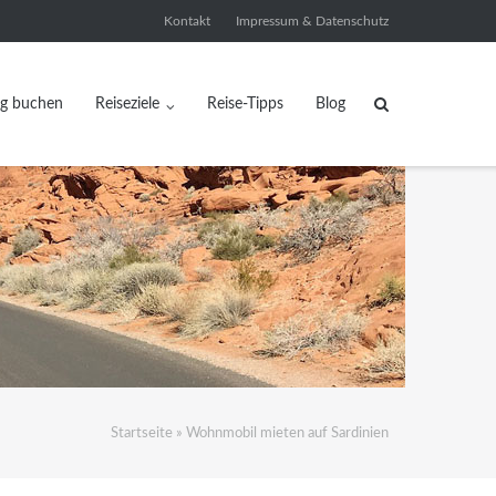
Kontakt
Impressum & Datenschutz
ug buchen
Reiseziele
Reise-Tipps
Blog
Startseite
»
Wohnmobil mieten auf Sardinien