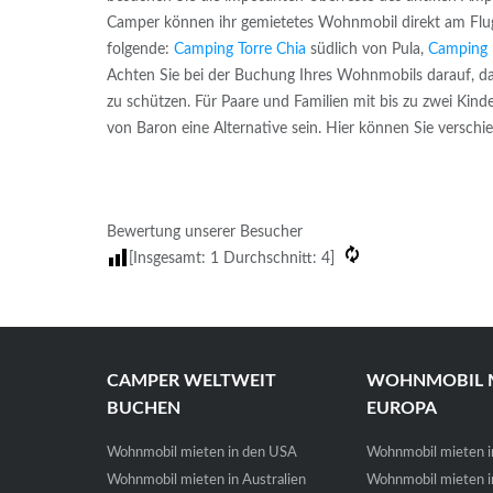
Camper können ihr gemietetes Wohnmobil direkt am Flu
folgende:
Camping Torre Chia
südlich von Pula,
Camping 
Achten Sie bei der Buchung Ihres Wohnmobils darauf, d
zu schützen. Für Paare und Familien mit bis zu zwei Kinde
von Baron eine Alternative sein. Hier können Sie versc
Bewertung unserer Besucher
[Insgesamt:
1
Durchschnitt:
4
]
CAMPER WELTWEIT
WOHNMOBIL M
BUCHEN
EUROPA
Wohnmobil mieten in den USA
Wohnmobil mieten i
Wohnmobil mieten in Australien
Wohnmobil mieten in