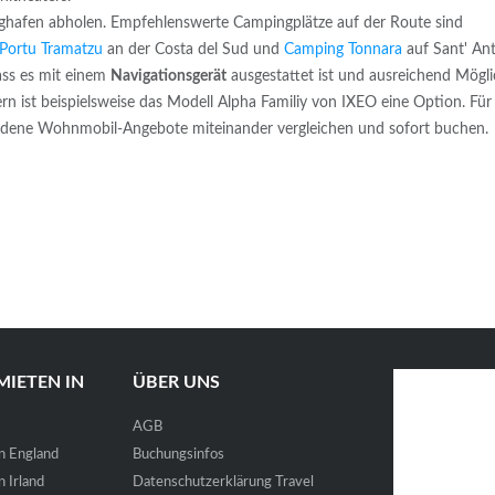
ghafen abholen. Empfehlenswerte Campingplätze auf der Route sind
Portu Tramatzu
an der Costa del Sud und
Camping Tonnara
auf Sant' Ant
ass es mit einem
Navigationsgerät
ausgestattet ist und ausreichend Mögl
rn ist beispielsweise das Modell Alpha Familiy von IXEO eine Option. Für
hiedene Wohnmobil-Angebote miteinander vergleichen und sofort buchen.
IETEN IN
ÜBER UNS
AGB
n England
Buchungsinfos
 Irland
Datenschutzerklärung Travel