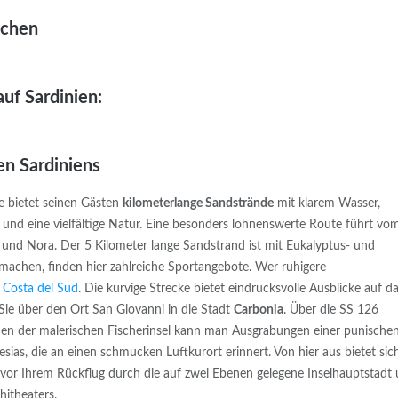
uchen
uf Sardinien:
n Sardiniens
Sie bietet seinen Gästen
kilometerlange Sandstrände
mit klarem Wasser,
 und eine vielfältige Natur. Eine besonders lohnenswerte Route führt vo
und Nora. Der 5 Kilometer lange Sandstrand ist mit Eukalyptus- und
machen, finden hier zahlreiche Sportangebote. Wer ruhigere
r
Costa del Sud
. Die kurvige Strecke bietet eindrucksvolle Ausblicke auf d
Sie über den Ort San Giovanni in die Stadt
Carbonia
. Über die SS 126
rden der malerischen Fischerinsel kann man Ausgrabungen einer punische
lesias, die an einen schmucken Luftkurort erinnert. Von hier aus bietet sic
e vor Ihrem Rückflug durch die auf zwei Ebenen gelegene Inselhauptstadt
itheaters.