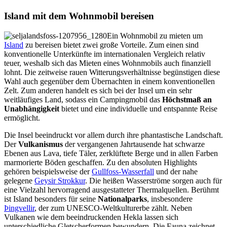
Island mit dem Wohnmobil bereisen
Ein Wohnmobil zu mieten um
Island
zu bereisen bietet zwei große Vorteile. Zum einen sind
konventionelle Unterkünfte im internationalen Vergleich relativ
teuer, weshalb sich das Mieten eines Wohnmobils auch finanziell
lohnt. Die zeitweise rauen Witterungsverhältnisse begünstigen diese
Wahl auch gegenüber dem Übernachten in einem konventionellen
Zelt. Zum anderen handelt es sich bei der Insel um ein sehr
weitläufiges Land, sodass ein Campingmobil das
Höchstmaß an
Unabhängigkeit
bietet und eine individuelle und entspannte Reise
ermöglicht.
Die Insel beeindruckt vor allem durch ihre phantastische Landschaft.
Der
Vulkanismus
der vergangenen Jahrtausende hat schwarze
Ebenen aus Lava, tiefe Täler, zerklüftete Berge und in allen Farben
marmorierte Böden geschaffen. Zu den absoluten Highlights
gehören beispielsweise der
Gullfoss-Wasserfall
und der nahe
gelegene
Geysir Strokkur
. Die heißen Wasserströme sorgen auch für
eine Vielzahl hervorragend ausgestatteter Thermalquellen. Berühmt
ist Island besonders für seine
Nationalparks
, insbesondere
Þingvellir
, der zum UNESCO-Weltkulturerbe zählt. Neben
Vulkanen wie dem beeindruckenden Hekla lassen sich
unterschiedliche Gletscherformen bewundern. Die Fauna zeichnet