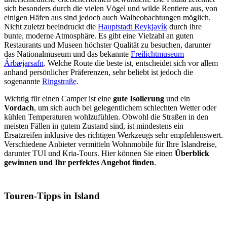
sich besonders durch die vielen Vögel und wilde Rentiere aus, von
einigen Häfen aus sind jedoch auch Walbeobachtungen möglich.
Nicht zuletzt beeindruckt die
Hauptstadt Reykjavík
durch ihre
bunte, moderne Atmosphäre. Es gibt eine Vielzahl an guten
Restaurants und Museen höchster Qualität zu besuchen, darunter
das Nationalmuseum und das bekannte
Freilichtmuseum
Árbæjarsafn
. Welche Route die beste ist, entscheidet sich vor allem
anhand persönlicher Präferenzen, sehr beliebt ist jedoch die
sogenannte
Ringstraße
.
Wichtig für einen Camper ist eine
gute Isolierung
und ein
Vordach
, um sich auch bei gelegentlichem schlechten Wetter oder
kühlen Temperaturen wohlzufühlen. Obwohl die Straßen in den
meisten Fällen in gutem Zustand sind, ist mindestens ein
Ersatzreifen inklusive des richtigen Werkzeugs sehr empfehlenswert.
Verschiedene Anbieter vermitteln Wohnmobile für Ihre Islandreise,
darunter TUI und Kria-Tours. Hier können Sie einen
Überblick
gewinnen und Ihr perfektes Angebot finden
.
Touren-Tipps in Island