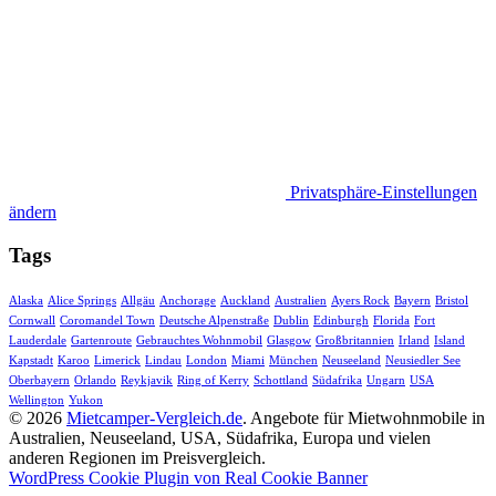
Privatsphäre-Einstellungen
ändern
Tags
Alaska
Alice Springs
Allgäu
Anchorage
Auckland
Australien
Ayers Rock
Bayern
Bristol
Cornwall
Coromandel Town
Deutsche Alpenstraße
Dublin
Edinburgh
Florida
Fort
Lauderdale
Gartenroute
Gebrauchtes Wohnmobil
Glasgow
Großbritannien
Irland
Island
Kapstadt
Karoo
Limerick
Lindau
London
Miami
München
Neuseeland
Neusiedler See
Oberbayern
Orlando
Reykjavik
Ring of Kerry
Schottland
Südafrika
Ungarn
USA
Wellington
Yukon
© 2026
Mietcamper-Vergleich.de
. Angebote für Mietwohnmobile in
Australien, Neuseeland, USA, Südafrika, Europa und vielen
anderen Regionen im Preisvergleich.
WordPress Cookie Plugin von Real Cookie Banner