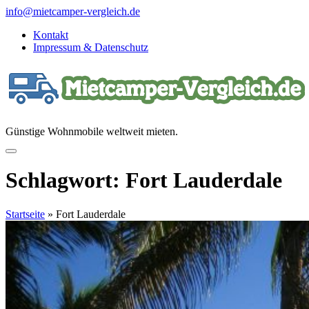
Direkt
info@mietcamper-vergleich.de
zum
Kontakt
Inhalt
Impressum & Datenschutz
Günstige Wohnmobile weltweit mieten.
Schlagwort:
Fort Lauderdale
Startseite
»
Fort Lauderdale