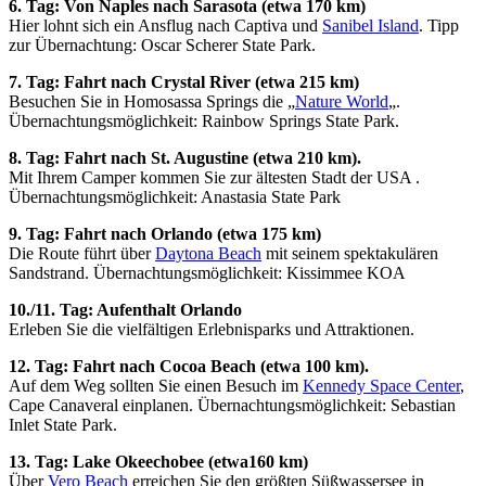
6. Tag: Von Naples nach Sarasota (etwa 170 km)
Hier lohnt sich ein Ansflug nach Captiva und
Sanibel Island
. Tipp
zur Übernachtung: Oscar Scherer State Park.
7. Tag: Fahrt nach Crystal River (etwa 215 km)
Besuchen Sie in Homosassa Springs die „
Nature World
„.
Übernachtungsmöglichkeit: Rainbow Springs State Park.
8. Tag: Fahrt nach St. Augustine (etwa 210 km).
Mit Ihrem Camper kommen Sie zur ältesten Stadt der USA .
Übernachtungsmöglichkeit: Anastasia State Park
9. Tag: Fahrt nach Orlando (etwa 175 km)
Die Route führt über
Daytona Beach
mit seinem spektakulären
Sandstrand. Übernachtungsmöglichkeit: Kissimmee KOA
10./11. Tag: Aufenthalt Orlando
Erleben Sie die vielfältigen Erlebnisparks und Attraktionen.
12. Tag: Fahrt nach Cocoa Beach (etwa 100 km).
Auf dem Weg sollten Sie einen Besuch im
Kennedy Space Center
,
Cape Canaveral einplanen. Übernachtungsmöglichkeit: Sebastian
Inlet State Park.
13. Tag: Lake Okeechobee (etwa160 km)
Über
Vero Beach
erreichen Sie den größten Süßwassersee in