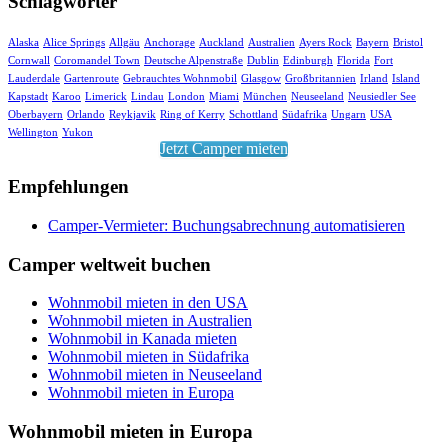
Schlagwörter
Alaska
Alice Springs
Allgäu
Anchorage
Auckland
Australien
Ayers Rock
Bayern
Bristol
Cornwall
Coromandel Town
Deutsche Alpenstraße
Dublin
Edinburgh
Florida
Fort
Lauderdale
Gartenroute
Gebrauchtes Wohnmobil
Glasgow
Großbritannien
Irland
Island
Kapstadt
Karoo
Limerick
Lindau
London
Miami
München
Neuseeland
Neusiedler See
Oberbayern
Orlando
Reykjavik
Ring of Kerry
Schottland
Südafrika
Ungarn
USA
Wellington
Yukon
Jetzt Camper mieten
Empfehlungen
Camper-Vermieter: Buchungsabrechnung automatisieren
Camper weltweit buchen
Wohnmobil mieten in den USA
Wohnmobil mieten in Australien
Wohnmobil in Kanada mieten
Wohnmobil mieten in Südafrika
Wohnmobil mieten in Neuseeland
Wohnmobil mieten in Europa
Wohnmobil mieten in Europa