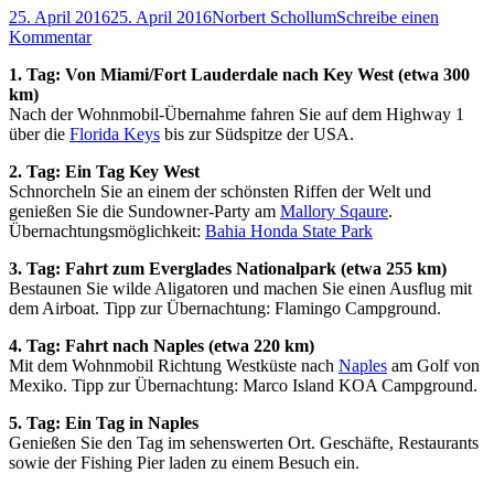
25. April 2016
25. April 2016
Norbert Schollum
Schreibe einen
Kommentar
1. Tag: Von Miami/Fort Lauderdale nach Key West (etwa 300
km)
Nach der Wohnmobil-Übernahme fahren Sie auf dem Highway 1
über die
Florida Keys
bis zur Südspitze der USA.
2. Tag: Ein Tag Key West
Schnorcheln Sie an einem der schönsten Riffen der Welt und
genießen Sie die Sundowner-Party am
Mallory Sqaure
.
Übernachtungsmöglichkeit:
Bahia Honda State Park
3. Tag: Fahrt zum Everglades Nationalpark (etwa 255 km)
Bestaunen Sie wilde Aligatoren und machen Sie einen Ausflug mit
dem Airboat. Tipp zur Übernachtung: Flamingo Campground.
4. Tag: Fahrt nach Naples (etwa 220 km)
Mit dem Wohnmobil Richtung Westküste nach
Naples
am Golf von
Mexiko. Tipp zur Übernachtung: Marco Island KOA Campground.
5. Tag: Ein Tag in Naples
Genießen Sie den Tag im sehenswerten Ort. Geschäfte, Restaurants
sowie der Fishing Pier laden zu einem Besuch ein.